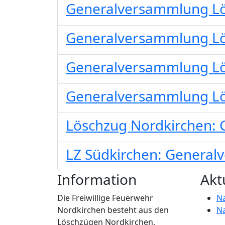
Generalversammlung Lö
Generalversammlung Lö
Generalversammlung Lö
Generalversammlung Lö
Löschzug Nordkirchen:
LZ Südkirchen: Genera
Information
Akt
Die Freiwillige Feuerwehr
N
Nordkirchen besteht aus den
N
Löschzügen Nordkirchen,