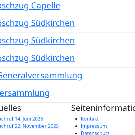
schzug Capelle
schzug Südkirchen
schzug Südkirchen
schzug Südkirchen
 Generalversammlung
lversammlung
uelles
Seiteninformat
achruf
14. Juni 2026
Kontakt
achruf
22. November 2025
Impressum
Datenschutz