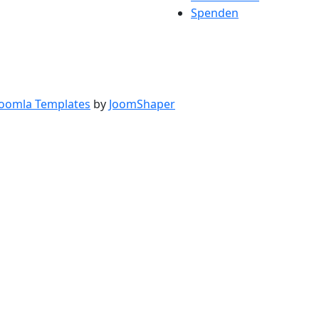
Spenden
Joomla Templates
by
JoomShaper