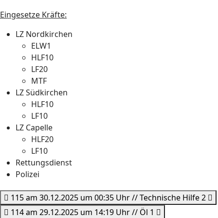
Eingesetze Kräfte:
LZ Nordkirchen
ELW1
HLF10
LF20
MTF
LZ Südkirchen
HLF10
LF10
LZ Capelle
HLF20
LF10
Rettungsdienst
Polizei
115 am 30.12.2025 um 00:35 Uhr // Technische Hilfe 2
114 am 29.12.2025 um 14:19 Uhr // Öl 1